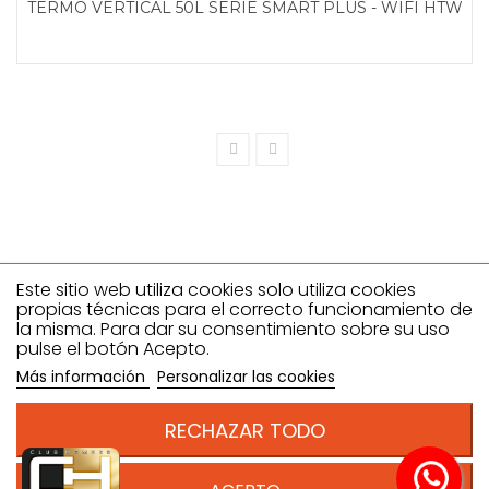
TERMO VERTICAL 50L SERIE SMART PLUS - WIFI HTW
Este sitio web utiliza cookies solo utiliza cookies
propias técnicas para el correcto funcionamiento de
la misma. Para dar su consentimiento sobre su uso
Climahostelería SL
pulse el botón Acepto.
Dirección: C/ ANTONIO NEVADO GONZALEZ, 27- 29, Polígono
Más información
Personalizar las cookies
industrial el Nevero 06006 - Badajoz , España. B06612386
Teléfono:924981555
RECHAZAR TODO
Email: pedidos@climahosteleria.es
Condiciones de venta