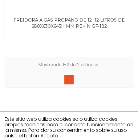
FREIDORA A GAS PROPANO DE 12+12 LITROS DE
680X630X645H MM PEKÍN GF-182
Mostrando 1-2 de 2 artículos
1
Este sitio web utiliza cookies solo utiliza cookies
propias técnicas para el correcto funcionamiento de
la misma. Para dar su consentimiento sobre su uso
Climahostelería SL
pulse el botón Acepto.