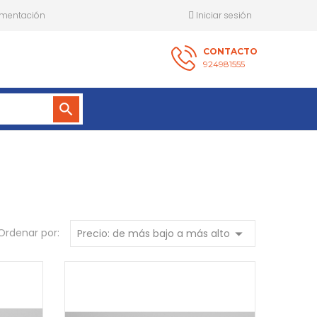
mentación
Iniciar sesión
CONTACTO
924981555
search
arrow_drop_down
Ordenar por:
Precio: de más bajo a más alto