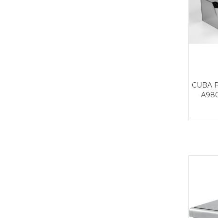
CUBA 
A980