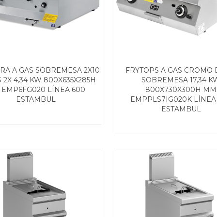
RA A GAS SOBREMESA 2X10
FRYTOPS A GAS CROMO
 2X 4,34 KW 800X635X285H
SOBREMESA 17,34 K
EMP6FG020 LÍNEA 600
800X730X300H MM
ESTAMBUL
EMPPLS7IG020K LÍNEA
ESTAMBUL