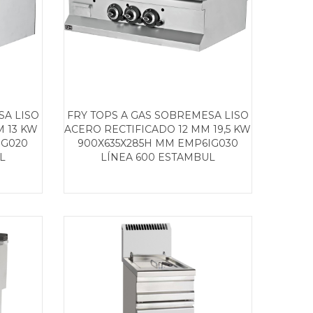
SA LISO
FRY TOPS A GAS SOBREMESA LISO
M 13 KW
ACERO RECTIFICADO 12 MM 19,5 KW
IG020
900X635X285H MM EMP6IG030
L
LÍNEA 600 ESTAMBUL