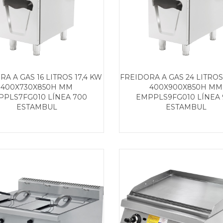
RA A GAS 16 LITROS 17,4 KW
FREIDORA A GAS 24 LITROS
400X730X850H MM
400X900X850H MM
PPLS7FG010 LÍNEA 700
EMPPLS9FG010 LÍNEA 
ESTAMBUL
ESTAMBUL