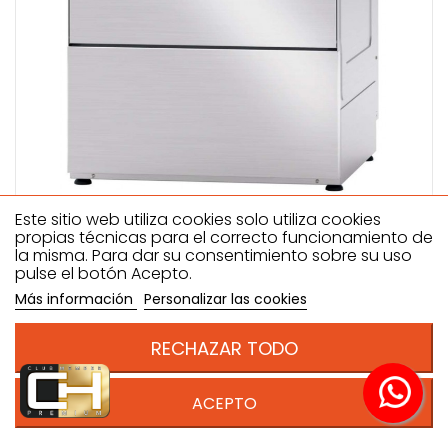
Este sitio web utiliza cookies solo utiliza cookies
LAVAOBJETOS CON CESTA DE 600A X500F MM DE 595
propias técnicas para el correcto funcionamiento de
X725 X850H MM VERONA X84E
la misma. Para dar su consentimiento sobre su uso
pulse el botón Acepto.
Más información
Personalizar las cookies
RECHAZAR TODO
ACEPTO