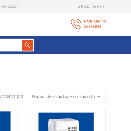
mentación
Iniciar sesión
CONTACTO
924981555
search
arrow_drop_down
Ordenar por:
Precio: de más bajo a más alto