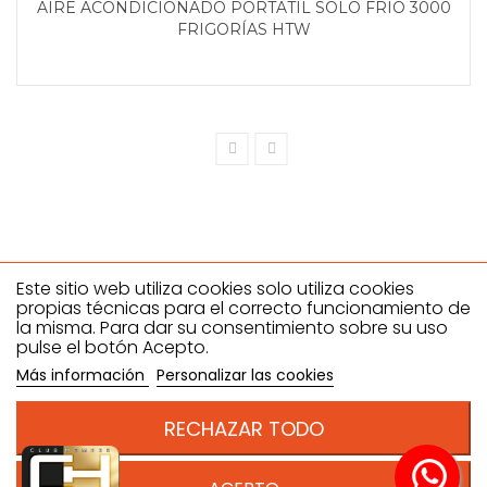
AIRE ACONDICIONADO PORTATIL SOLO FRIO 3000
FRIGORÍAS HTW
Este sitio web utiliza cookies solo utiliza cookies
propias técnicas para el correcto funcionamiento de
la misma. Para dar su consentimiento sobre su uso
Climahostelería SL
pulse el botón Acepto.
Dirección: C/ ANTONIO NEVADO GONZALEZ, 27- 29, Polígono
Más información
Personalizar las cookies
industrial el Nevero 06006 - Badajoz , España. B06612386
Teléfono:924981555
RECHAZAR TODO
Email: pedidos@climahosteleria.es
Condiciones de venta