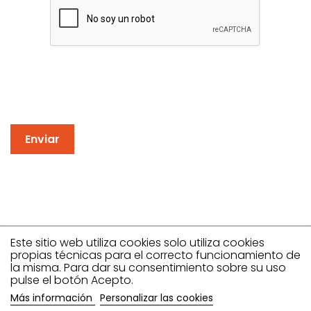
Este sitio web utiliza cookies solo utiliza cookies
propias técnicas para el correcto funcionamiento de
la misma. Para dar su consentimiento sobre su uso
Climahostelería SL
pulse el botón Acepto.
Dirección: C/ ANTONIO NEVADO GONZALEZ, 27- 29, Polígono
Más información
Personalizar las cookies
industrial el Nevero 06006 - Badajoz , España. B06612386