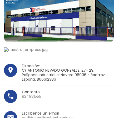
Dirección:
place
C/ ANTONIO NEVADO GONZALEZ, 27- 29,
Polígono industrial el Nevero 06006 - Badajoz ,
España. B06612386
Contacto
local_phone
924981555
Escríbenos un email
mail_outline
pedidos@climahosteleria.es