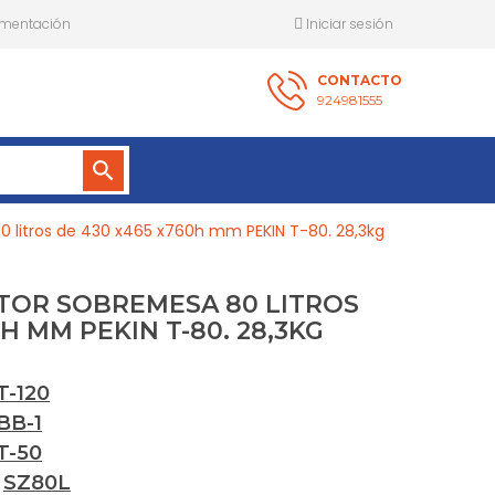
mentación
Iniciar sesión
CONTACTO
924981555
search
0 litros de 430 x465 x760h mm PEKIN T-80. 28,3kg
TOR SOBREMESA 80 LITROS
H MM PEKIN T-80. 28,3KG
T-120
BB-1
T-50
:
SZ80L