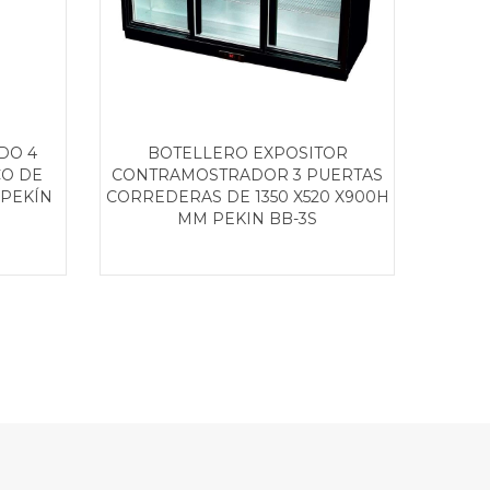
DO 4
BOTELLERO EXPOSITOR
A
CO DE
CONTRAMOSTRADOR 3 PUERTAS
VENT
 PEKÍN
CORREDERAS DE 1350 X520 X900H
CR
MM PEKIN BB-3S
650X6