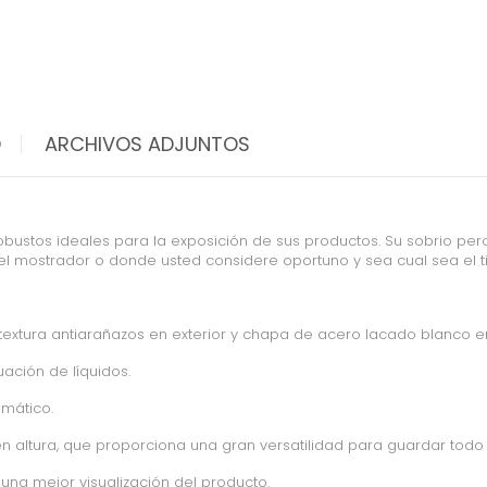
O
ARCHIVOS ADJUNTOS
obustos ideales para la exposición de sus productos. Su sobrio per
e el mostrador o donde usted considere oportuno y sea cual sea el t
xtura antiarañazos en exterior y chapa de acero lacado blanco en 
uación de líquidos.
omático.
 en altura, que proporciona una gran versatilidad para guardar todo
a una mejor visualización del producto.