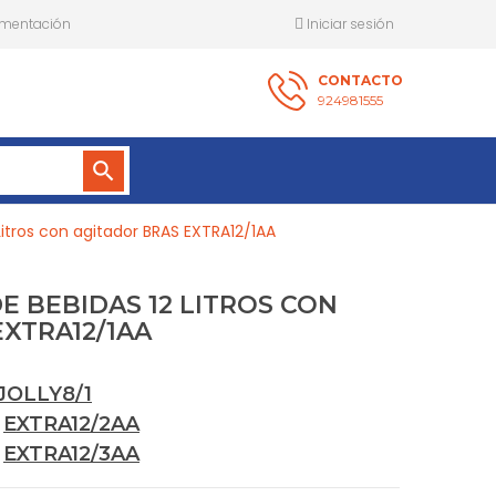
mentación
Iniciar sesión
CONTACTO
924981555
search
 Litros con agitador BRAS EXTRA12/1AA
E BEBIDAS 12 LITROS CON
XTRA12/1AA
JOLLY8/1
:
EXTRA12/2AA
:
EXTRA12/3AA