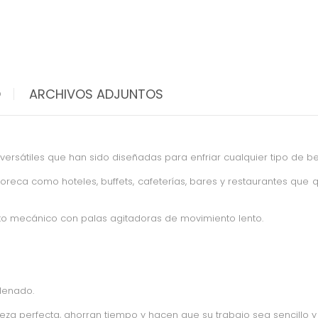
O
ARCHIVOS ADJUNTOS
ersátiles que han sido diseñadas para enfriar cualquier tipo de be
oreca como hoteles, buffets, cafeterías, bares y restaurantes que qu
o mecánico con palas agitadoras de movimiento lento.
lenado.
za perfecta, ahorran tiempo y hacen que su trabajo sea sencillo y 