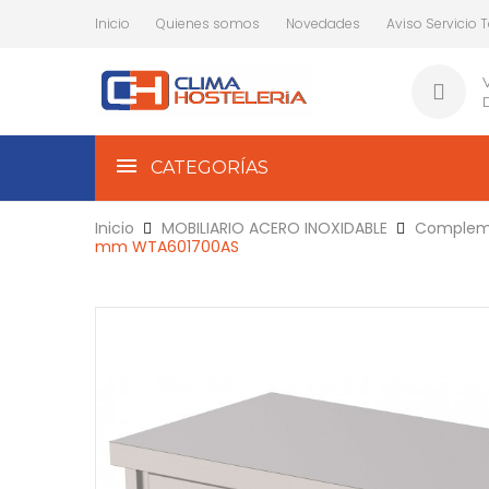
Inicio
Quienes somos
Novedades
Aviso Servicio 
CATEGORÍAS
Inicio
MOBILIARIO ACERO INOXIDABLE
Complem
mm WTA601700AS