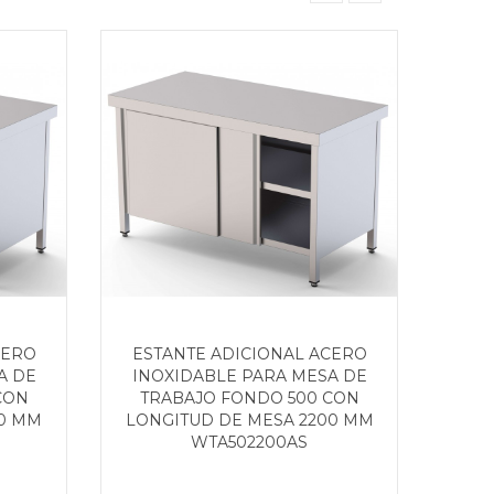
CERO
ESTANTE ADICIONAL ACERO
EST
A DE
INOXIDABLE PARA MESA DE
INO
CON
TRABAJO FONDO 500 CON
TR
00 MM
LONGITUD DE MESA 2200 MM
LON
WTA502200AS