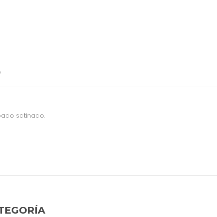
O
bado satinado.
TEGORÍA