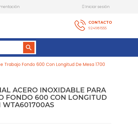
mentación
Iniciar sesión
CONTACTO
924981555
search
 De Trabajo Fondo 600 Con Longitud De Mesa 1700
NAL ACERO INOXIDABLE PARA
O FONDO 600 CON LONGITUD
M WTA601700AS