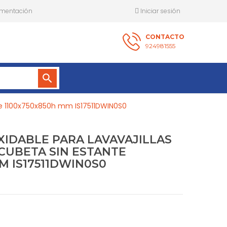
mentación
Iniciar sesión
CONTACTO
924981555
search
nte 1100x750x850h mm IS17511DWIN0S0
XIDABLE PARA LAVAVAJILLAS
CUBETA SIN ESTANTE
M IS17511DWIN0S0