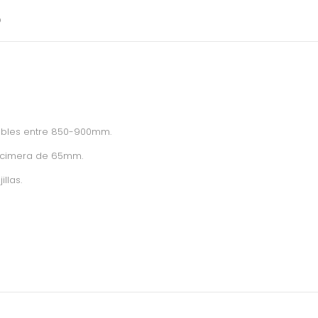
O
lables entre 850-900mm.
encimera de 65mm.
llas.