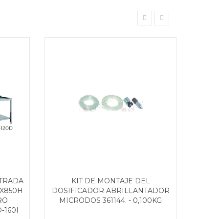
TRADA
KIT DE MONTAJE DEL
INSERT
0X850H
DOSIFICADOR ABRILLANTADOR
RO
MICRODOS 361144. - 0,100KG
160I